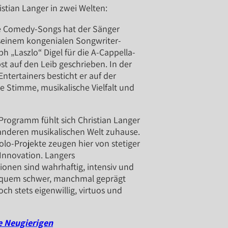
istian Langer in zwei Welten:
e Comedy-Songs hat der Sänger
seinem kongenialen Songwriter-
h „Laszlo“ Digel für die A-Cappella-
st auf den Leib geschrieben. In der
ntertainers besticht er auf der
 Stimme, musikalische Vielfalt und
Programm fühlt sich Christian Langer
anderen musikalischen Welt zuhause.
lo-Projekte zeugen hier von stetiger
Innovation. Langers
onen sind wahrhaftig, intensiv und
quem schwer, manchmal geprägt
doch stets eigenwillig, virtuos und
e Neugierigen