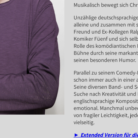
Musikalisch bewegt sich Chr
Unzählige deutschsprachig
alleine und zusammen mit 
Freund und Ex-Kollegen Ralp
Komiker Füenf und sich selb
Rolle des komödiantischen E
Bühne durch seine markante
seinen besonderen Humor.
Parallel zu seinem Comedy-
schon immer auch in einer 
Seine diversen Band- und So
Suche nach Kreativität und 
englischsprachige Kompositi
emotional. Manchmal unbe
von fragiler Leichtigkeit, je
vielseitig.
►
Extended Version für di