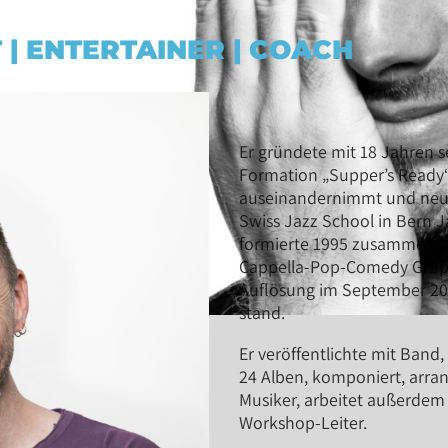
 | ENTERTAINER | COACH
Er gründete mit 18 Jahren s
Formation „Supper’s Ready“
auseinandernimmt und neu 
Swiss Jazz School in Bern
formierte 1995 zusammen mi
Cappella-Pop-Comedy Gruppe
Auflösung im September 202
stand.
Er veröffentlichte mit Band,
24 Alben, komponiert, arran
Musiker, arbeitet außerdem
Workshop-Leiter.