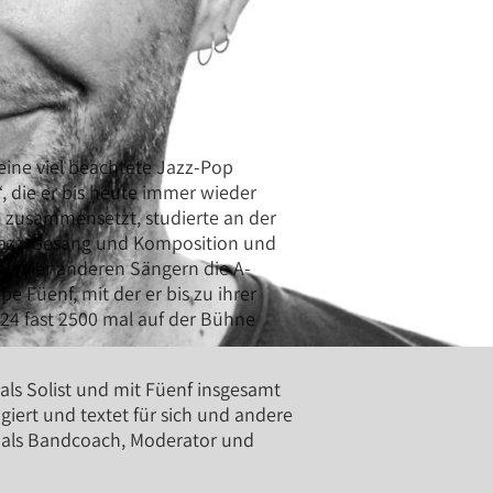
eine viel beachtete Jazz-Pop
, die er bis heute immer wieder
zusammensetzt, studierte an der
 Jazz-Gesang und Komposition und
t vier anderen Sängern die A-
 Füenf, mit der er bis zu ihrer
4 fast 2500 mal auf der Bühne
 als Solist und mit Füenf insgesamt
giert und textet für sich und andere
 als Bandcoach, Moderator und